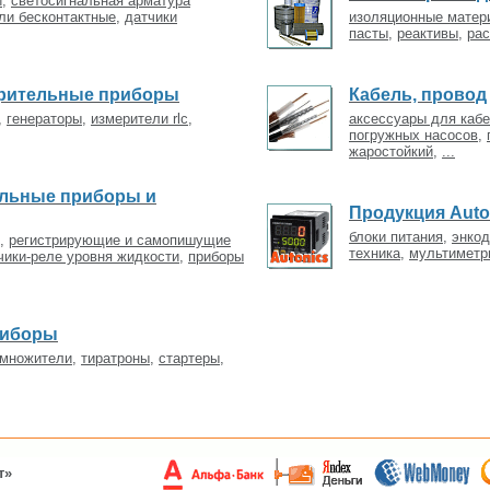
и
,
светосигнальная арматура
ли бесконтактные
,
датчики
изоляционные матер
пасты
,
реактивы
,
рас
ерительные приборы
Кабель, провод
,
генераторы
,
измерители rlc
,
аксессуары для каб
погружных насосов
,
жаростойкий
,
...
ельные приборы и
Продукция Auto
блоки питания
,
энко
,
регистрирующие и самопишущие
техника
,
мультиметр
чики-реле уровня жидкости
,
приборы
риборы
множители
,
тиратроны
,
стартеры
,
т»