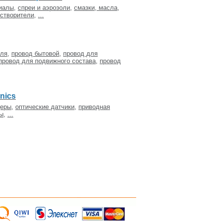
иалы
,
спреи и аэрозоли
,
смазки, масла,
створители
,
...
еля
,
провод бытовой
,
провод для
провод для подвижного состава
,
провод
nics
деры
,
оптические датчики
,
приводная
ы
,
...