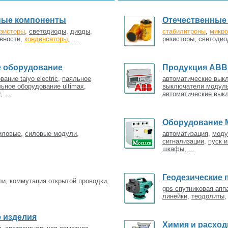
ные компоненты
Отечественные
зисторы
,
светодиоды
,
диоды
,
стабилитроны
,
микр
вности
,
конденсаторы
,
...
резисторы
,
светоди
е оборудование
Продукция ABB
ание taiyo electric
,
паяльное
автоматические вык
ьное оборудование ultimax
,
выключатели модул
r
,
...
автоматические вык
Оборудование
иловые
,
силовые модули
,
автоматизация
,
моду
сигнализации
,
пуск 
шкафы
,
...
Геодезические
ли
,
коммутация открытой проводки
,
gps спутниковая апп
линейки
,
теодолиты
 изделия
Химия и расхо