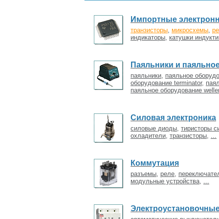
Импортные электрон
транзисторы
,
микросхемы
,
ре
индикаторы
,
катушки индукти
Паяльники и паяльно
паяльники
,
паяльное оборудов
оборудование terminator
,
паял
паяльное оборудование welle
Силовая электроника
силовые диоды
,
тиристоры с
охладители
,
транзисторы
,
...
Коммутация
разъемы
,
реле
,
переключате
модульные устройства
,
...
Электроустановочные