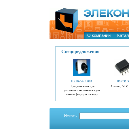
О компании
Катал
Спецпредложения
ПК16-54С6001
IPS031G
Предназначен для
1 ключ, 50V,
установки на монтажную
панель (внутри шкафа)
&#039;Напряжение, В
постоянного тока 1-30
переменного тока 1-250
Ток, А постоянный...
Искать