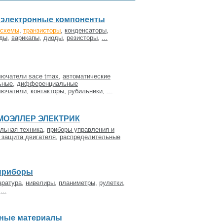
 электронные компоненты
осхемы
,
транзисторы
,
конденсаторы
,
оды
,
варикапы
,
диоды
,
резисторы
,
...
лючатели sace tmax
,
автоматические
ьные
,
дифференциальные
лючатели
,
контакторы
,
рубильники
,
...
 МОЭЛЛЕР ЭЛЕКТРИК
льная техника
,
приборы управления и
и защита двигателя
,
распределительные
 приборы
аратура
,
нивелиры
,
планиметры
,
рулетки,
,
...
дные материалы