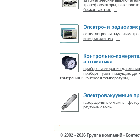
автоматические выключател
трансформаторы
,
выключате
бесконтактные
,
...
Электро- и радиоизм
осциллографы
,
мультиметры
измерители ачх
,
...
Контрольно-измерит
автоматика
приборы измерения давления
приборы
,
узлы пишущие
,
дат
измерения и контроля температуры
,
...
Электровакуумные п
газоразрядные лампы
,
фотоу
ртутные лампы
,
...
© 2002 - 2026 Группа компаний «Контес