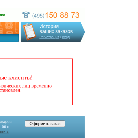
жка
История
ваших заказов
Регистрация
/
Вход
ые клиенты!
физических лиц временно
становлен.
оваров
.
00
к.
стить