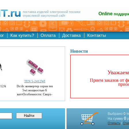
поставка изделий электронной техники
Online
поддер
отраслевой закупочный сайт
ог
Как купить?
Оплата
Доставка
Контакты
Новости
Уважаем
Прием заказов от 
TEN 5-2412WI
прио
 12A
Dc/dc конвертер серии ten
5wi мощностью 6
ваттОсобенности: Сверх-
широкий диапазон входных
напряжений 4:1
Металлический
экранированный корпус
Выбрано
0 т
DIL-2...
0
На сумму
р
/
Открыть
Очи