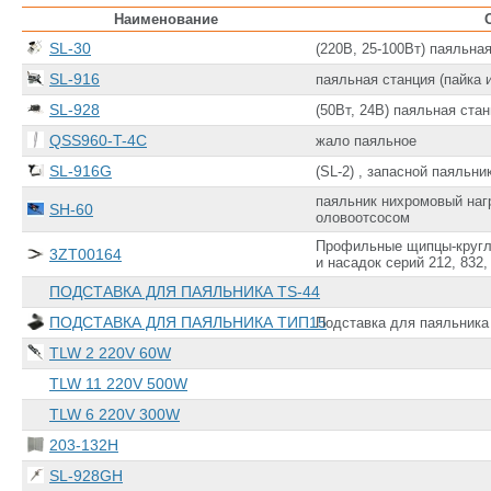
Наименование
SL-30
(220В, 25-100Вт) паяльна
SL-916
паяльная станция (пайка 
SL-928
(50Вт, 24В) паяльная стан
QSS960-T-4C
жало паяльное
SL-916G
(SL-2) , запасной паяльни
паяльник нихромовый нагр
SH-60
оловоотсосом
Профильные щипцы-кругл
3ZT00164
и насадок серий 212, 832,
ПОДСТАВКА ДЛЯ ПАЯЛЬНИКА TS-44
ПОДСТАВКА ДЛЯ ПАЯЛЬНИКА ТИП15
Подставка для паяльника 
TLW 2 220V 60W
TLW 11 220V 500W
TLW 6 220V 300W
203-132H
SL-928GH