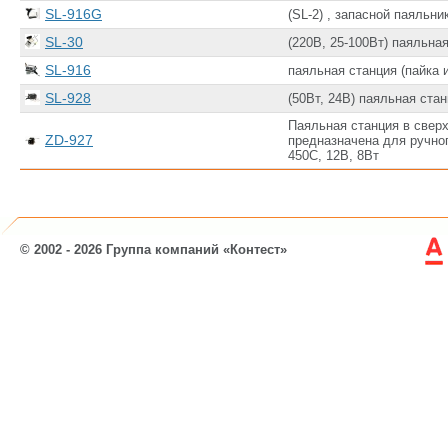
SL-916G
(SL-2) , запасной паяльни
SL-30
(220В, 25-100Вт) паяльна
SL-916
паяльная станция (пайка 
SL-928
(50Вт, 24В) паяльная стан
Паяльная станция в свер
ZD-927
предназначена для ручно
450С, 12В, 8Вт
© 2002 - 2026 Группа компаний «Контест»