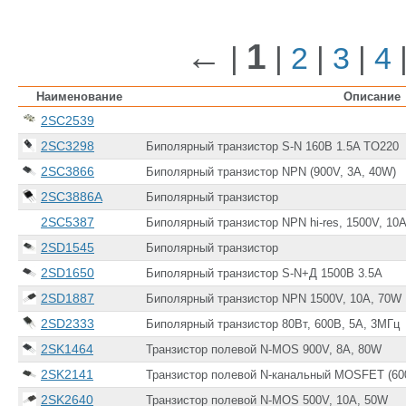
←
1
|
|
2
|
3
|
4
Наименование
Описание
2SC2539
2SC3298
Биполярный транзистор S-N 160В 1.5A TO220
2SC3866
Биполярный транзистор NPN (900V, 3A, 40W)
2SC3886A
Биполярный транзистор
2SC5387
Биполярный транзистор NPN hi-res, 1500V, 10
2SD1545
Биполярный транзистор
2SD1650
Биполярный транзистор S-N+Д 1500В 3.5A
2SD1887
Биполярный транзистор NPN 1500V, 10A, 70W
2SD2333
Биполярный транзистор 80Вт, 600В, 5А, 3МГц
2SK1464
Транзистор полевой N-MOS 900V, 8A, 80W
2SK2141
Транзистор полевой N-канальный MOSFET (600
2SK2640
Транзистор полевой N-MOS 500V, 10A, 50W