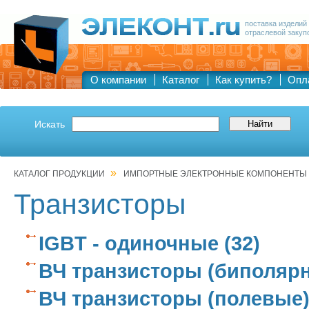
поставка изделий
отраслевой закуп
О компании
Каталог
Как купить?
Опл
Искать
»
КАТАЛОГ ПРОДУКЦИИ
ИМПОРТНЫЕ ЭЛЕКТРОННЫЕ КОМПОНЕНТЫ
Транзисторы
IGBT - одиночные (32)
ВЧ транзисторы (биполярн
ВЧ транзисторы (полевые) 