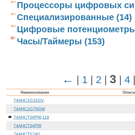
Процессоры цифровых сигн
Специализированные (14)
Цифровые потенциометры 
Часы/Таймеры (153)
←
3
|
1
|
2
|
|
4
Наименование
Описа
74AHC1G32GV
74AHC1G79GW
74AHCT00PW,118
74AHCT04PW
74AHCT574D