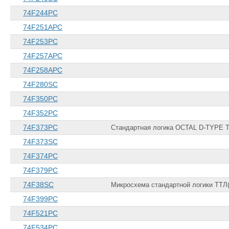
74F244PC
74F251APC
74F253PC
74F257APC
74F258APC
74F280SC
74F350PC
74F352PC
74F373PC
Cтандартная логика OCTAL D-TYPE
74F373SC
74F374PC
74F379PC
74F38SC
Микросхема стандартной логики ТТЛ(
74F399PC
74F521PC
74F534PC