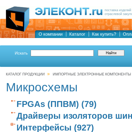
поставка изделий
отраслевой закуп
О компании
Каталог
Как купить?
Опл
Искать
»
КАТАЛОГ ПРОДУКЦИИ
ИМПОРТНЫЕ ЭЛЕКТРОННЫЕ КОМПОНЕНТЫ
Микросхемы
FPGAs (ППВМ) (79)
Драйверы изоляторов шин
Интерфейсы (927)