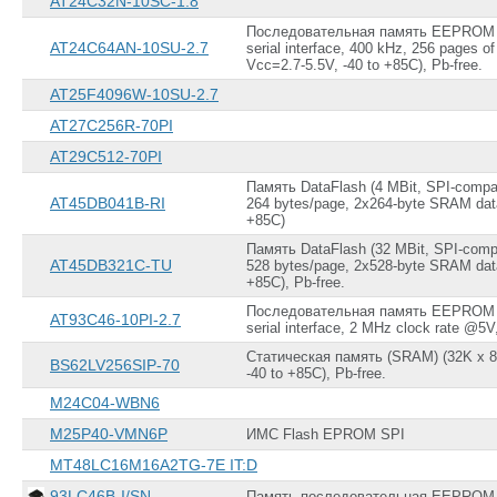
AT24C32N-10SC-1.8
32-SOIC
3 V ~ 3.6 V, 4.5 V
~ 5.5 V
32-SOP
Последовательная память EEPROM (8
3.135 V ~ 3.6 V
AT24C64AN-10SU-2.7
32-sTSOP
serial interface, 400 kHz, 256 pages of 
3.15 V ~ 3.6 V
Vcc=2.7-5.5V, -40 to +85C), Pb-free.
32-TSOP
4.5 V ~ 5.5 V
32-TSOP I
AT25F4096W-10SU-2.7
4.75 V ~ 5.25 V
32-TSOP II
AT27C256R-70PI
4.75 V ~ 5.5 V
36-SOJ
40-CDIP Frit Seal
AT29C512-70PI
with Window
42-CDIP Frit Seal
Память DataFlash (4 MBit, SPI-compat
with Window
AT45DB041B-RI
264 bytes/page, 2x264-byte SRAM data
+85C)
44-CBGA (6x12)
44-SOJ
Память DataFlash (32 MBit, SPI-compa
44-TSOP II
AT45DB321C-TU
528 bytes/page, 2x528-byte SRAM data
+85C), Pb-free.
48-FBGA (8x9.5)
48-TSOP
Последовательная память EEPROM (12
AT93C46-10PI-2.7
48-TSOP I
serial interface, 2 MHz clock rate @5V
54-VFBGA (8x14)
Статическая память (SRAM) (32K x 8 b
BS62LV256SIP-70
6-TDFN Exposed
-40 to +85C), Pb-free.
Pad (3x3)
M24C04-WBN6
6-TSOC
60-FBGA (8x14)
M25P40-VMN6P
ИМС Flash EPROM SPI
64-EasyBGA
(13x10)
MT48LC16M16A2TG-7E IT:D
8-DIP
93LC46B-I/SN
Память последовательная EEPROM M