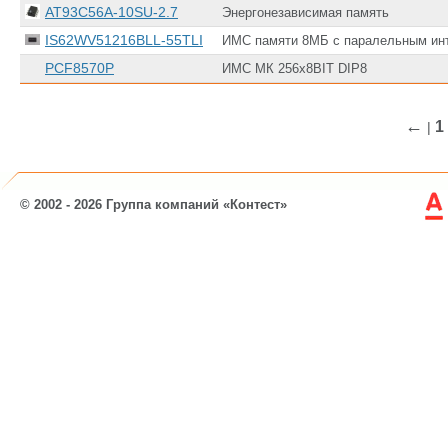
AT93C56A-10SU-2.7
Энергонезависимая память
IS62WV51216BLL-55TLI
ИМС памяти 8МБ с паралельным инте
PCF8570P
ИМС МК 256х8BIT DIP8
←
1
|
© 2002 - 2026 Группа компаний «Контест»