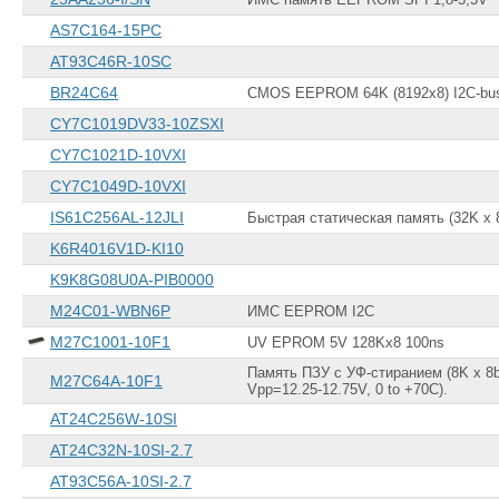
AS7C164-15PC
AT93C46R-10SC
BR24C64
CMOS EEPROM 64K (8192x8) I2C-bu
CY7C1019DV33-10ZSXI
CY7C1021D-10VXI
CY7C1049D-10VXI
IS61C256AL-12JLI
Быстрая статическая память (32K x 8
K6R4016V1D-KI10
K9K8G08U0A-PIB0000
M24C01-WBN6P
ИМС EEPROM I2C
M27C1001-10F1
UV EPROM 5V 128Kx8 100ns
Память ПЗУ с УФ-стиранием (8K x 8bi
M27C64A-10F1
Vpp=12.25-12.75V, 0 to +70C).
AT24C256W-10SI
AT24C32N-10SI-2.7
AT93C56A-10SI-2.7