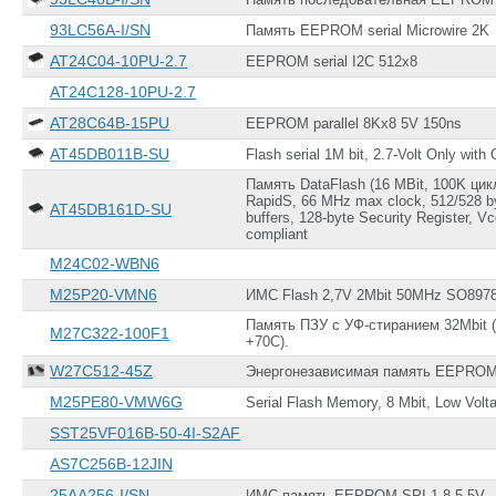
8-MAP (3x4.9)
8-MLP (2x3)
93LC56A-I/SN
Память EEPROM serial Microwire 2K
8-MSOP
AT24C04-10PU-2.7
EEPROM serial I2C 512x8
8-PDIP
8-SO
AT24C128-10PU-2.7
8-SOIC
AT28C64B-15PU
EEPROM parallel 8Kx8 5V 150ns
8-SOICN
8-SOIJ
AT45DB011B-SU
Flash serial 1M bit, 2.7-Volt Only wi
8-SOP-J
Память DataFlash (16 MBit, 100K цикл
8-VDFPN (8x6)
RapidS, 66 MHz max clock, 512/528 
AT45DB161D-SU
84-FBGA
buffers, 128-byte Security Register, V
(8.0x12.5)
compliant
86-TSOP II
M24C02-WBN6
96-FBGA (9x14)
SOT-23-5
M25P20-VMN6
ИМС Flash 2,7V 2Mbit 50MHz SO897
TO-92
Память ПЗУ с УФ-стиранием 32Mbit (2
M27C322-100F1
TO-92-3
+70C).
W27C512-45Z
Энергонезависимая память EEPROM 
M25PE80-VMW6G
Serial Flash Memory, 8 Mbit, Low Volt
SST25VF016B-50-4I-S2AF
AS7C256B-12JIN
25AA256-I/SN
ИМС память EEPROM SPI 1,8-5,5V