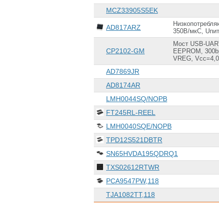
MCZ33905S5EK
Низкопотребля
AD817ARZ
350В/мкС, Uпи
Мост USB-UART (
CP2102-GM
EEPROM, 300bps 
VREG, Vcc=4,0-
AD7869JR
AD8174AR
LMH0044SQ/NOPB
FT245RL-REEL
LMH0040SQE/NOPB
TPD12S521DBTR
SN65HVDA195QDRQ1
TXS02612RTWR
PCA9547PW,118
TJA1082TT,118