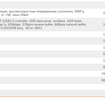
8-DIP (0.300",
7.62mm)
8-SOIC (0.154"
ющие, высокоскоростные операционные усилители, 50МГц,
2
3.90mm Width)
т от +5В, Iвых=50мА
SOT-23-6 Thin,
TSOT-23-6
USB2.0 controller, USB transceiver, oscillator, 1024 bytes
to 1024kbps, 576byte receive buffer, 640byte transmit buffer,
1
5,25V(USB bus), -40 to +85C)
1
1
1
5
1
8
19
59