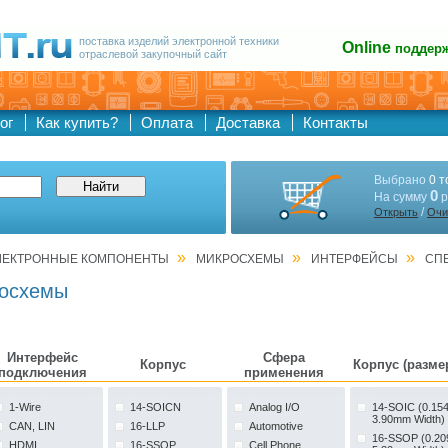
поставка изделий электронной техники
Online
поддер
отраслевой закупочный сайт
ог
Как купить?
Оплата
Доставка
Контакты
Выбрано
0 т
0
На сумму
р
/
Открыть
Очи
»
»
»
ЛЕКТРОННЫЕ КОМПОНЕНТЫ
МИКРОСХЕМЫ
ИНТЕРФЕЙСЫ
СП
росхемы
Интерфейс
Сфера
Корпус
Корпус (разме
подключения
применения
1-Wire
14-SOICN
Analog I/O
14-SOIC (0.154
3.90mm Width)
CAN, LIN
16-LLP
Automotive
16-SSOP (0.20
HDMI
16-SSOP
Cell Phone