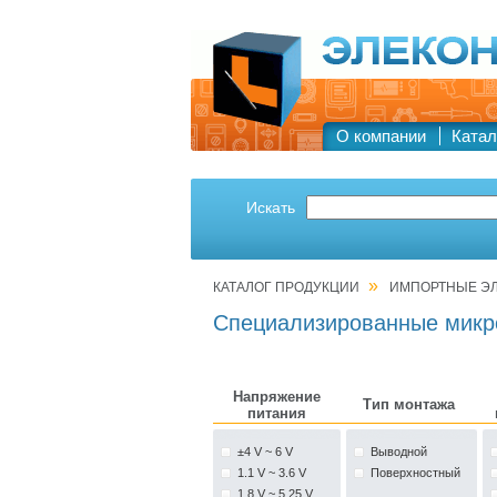
О компании
Катал
Искать
»
КАТАЛОГ ПРОДУКЦИИ
ИМПОРТНЫЕ Э
Специализированные мик
Напряжение
Тип монтажа
питания
±4 V ~ 6 V
Выводной
1.1 V ~ 3.6 V
Поверхностный
1.8 V ~ 5.25 V