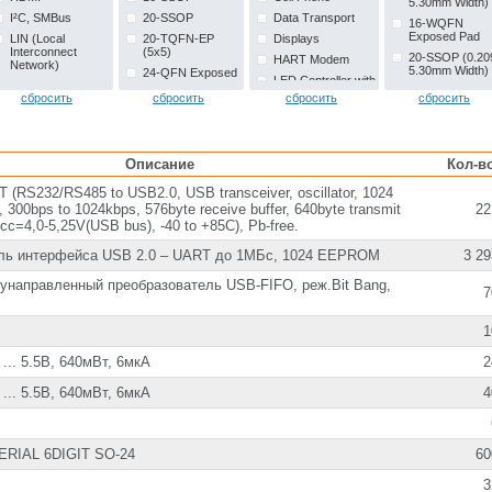
5.30mm Width)
I²C, SMBus
20-SSOP
Data Transport
16-WQFN
Exposed Pad
LIN (Local
20-TQFN-EP
Displays
Interconnect
(5x5)
20-SSOP (0.20
HART Modem
Network)
5.30mm Width)
24-QFN Exposed
LED Controller with
LVDS
Pad (4x4)
20-WQFN
Keyscan, 6-Digit
сбросить
сбросить
сбросить
сбросить
Exposed Pad
SDIO
24-SO
Multiplexer with
24-SOIC (0.295
Serial
24-TSSOP
Amplifier
7.50mm Width)
TTL/CMOS
28-QFN Exposed
PDA's, Portable
24-TSSOP
Pad (5x5)
Audio/Video,
Описание
Кол-в
UART
(0.173", 4.40m
Smartphones
28-SOIC W
Width)
USB, 8bit FIFO
(RS232/RS485 to USB2.0, USB transceiver, oscillator, 1024
Personal
(Sync/Async)
32-SOIC Exposed
24-WQFN
00bps to 1024kbps, 576byte receive buffer, 640byte transmit
22
Computers,
Pad
Exposed Pad
CAD/CAM/CAE
cc=4,0-5,25V(USB bus), -40 to +85C), Pb-free.
Workstation, Point-
38-TSSOP
28-SOIC (0.295
of-Sale Terminals,
ль интерфейса USB 2.0 – UART до 1МБс, 1024 EEPROM
7.50mm Width)
3 29
48-LLP (7x7)
Remote Control,
28-SSOP
6-TSOC
Remote Metering
унаправленный преобразователь USB-FIFO, реж.Bit Bang,
7
28-VQFN
8-PDIP
System Basis Chip
Exposed Pad, 
8-SOIC
HVQFN, 28-
Translating
1
SQFN, 28-
Multiplexer
TSOT-23-6
DHVQFN
USB
... 5.5В, 640мВт, 6мкА
2
32-SSOP
USB to FIFO
Exposed Pad
... 5.5В, 640мВт, 6мкА
4
Controller
38-TFSOP
(0.173", 4.40m
Width)
48-WFQFN
ERIAL 6DIGIT SO-24
60
Exposed Pad
3
6-LSOJ