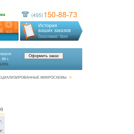
жка
История
ваших заказов
Регистрация
/
Вход
оваров
.
00
к.
стить
»
ЕЦИАЛИЗИРОВАННЫЕ МИКРОСХЕМЫ
р)
",
9",