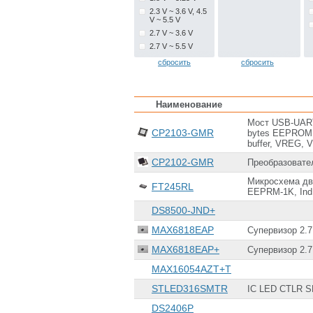
2.3 V ~ 3.6 V, 4.5
V ~ 5.5 V
2.7 V ~ 3.6 V
2.7 V ~ 5.5 V
2.8 V ~ 6 V
сбросить
сбросить
3 V ~ 3.6 V
3.135 V ~ 3.465 V
4.5 V ~ 5.5 V
Наименование
4.75 V ~ 5.25 V
Мост USB-UART 
5.5 V ~ 27 V
CP2103-GMR
bytes EEPROM, 3
5V ~ 5.5V
buffer, VREG, V
7 V ~ 27 V
CP2102-GMR
Преобразовате
Микросхема дв
FT245RL
EEPRM-1K, Ind
DS8500-JND+
MAX6818EAP
Супервизор 2.7 
MAX6818EAP+
Супервизор 2.7 
MAX16054AZT+T
STLED316SMTR
IC LED CTLR S
DS2406P