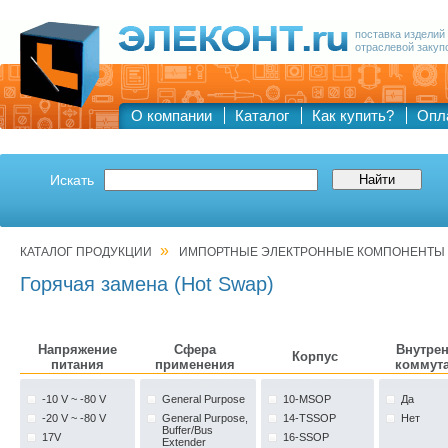
поставка изделий
отраслевой закуп
О компании
Каталог
Как купить?
Опл
Искать
»
КАТАЛОГ ПРОДУКЦИИ
ИМПОРТНЫЕ ЭЛЕКТРОННЫЕ КОМПОНЕНТЫ
Горячая замена (Hot Swap)
Напряжение
Сфера
Внутре
Корпус
питания
применения
коммут
-10 V ~ -80 V
General Purpose
10-MSOP
Да
-20 V ~ -80 V
General Purpose,
14-TSSOP
Нет
Buffer/Bus
17V
16-SSOP
Extender