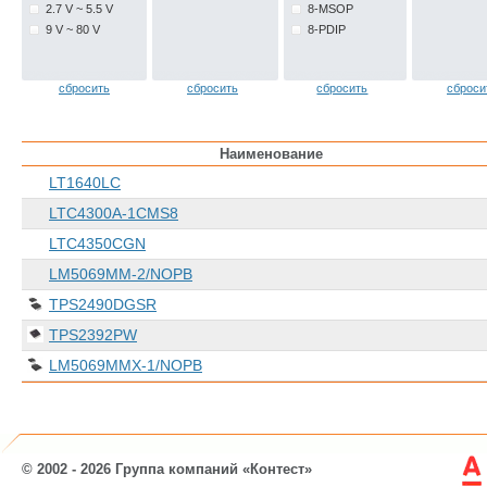
2.7 V ~ 5.5 V
8-MSOP
9 V ~ 80 V
8-PDIP
сбросить
сбросить
сбросить
сброси
Наименование
LT1640LC
LTC4300A-1CMS8
LTC4350CGN
LM5069MM-2/NOPB
TPS2490DGSR
TPS2392PW
LM5069MMX-1/NOPB
© 2002 - 2026 Группа компаний «Контест»