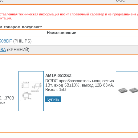
ус
8-SO
тавленная техническая информация носит справочный характер и не предназначена д
нтации.
им товаром покупают:
Наименование
508DF
(PHILIPS)
98А
(КРЕМНИЙ)
AM1P-0512SZ
DC/DC преобразователь мощностью
1Вт, вход 5В±10%, выход 12В 83мА.
Rизол. 1кВ
0...370В
Купить
ток