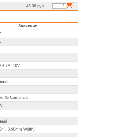
1
45.98 руб.
Значение
V
A
 4.7A, 10V
annel
 RoHS Compliant
5V
тный
54", 3.90mm Width)