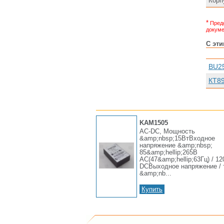
Корп
*
Предс
докуме
С эт
BU2
КТ8
KAM1505
AC-DC, Мощность
&amp;nbsp;15ВтВходное
напряжение &amp;nbsp;
85&amp;hellip;265В
AC(47&amp;hellip;63Гц) / 12
DCВыходное напряжение / 
&amp;nb...
Купить