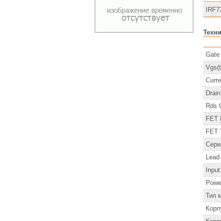
IRF7
Техн
Gate
Vgs(t
Curre
Drain
Rds 
FET 
FET 
Сери
Lead
Inpu
Powe
Тип 
Корп