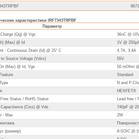
343TRPBF
867
ические характеристики IRF7343TRPBF
Параметр
 Charge (Qg) @ Vgs
36nC @ 10
h) (Max) @ Id
1V @ 250µ
nt - Continuous Drain (Id) @ 25° C
4.7A, 3.4A
 to Source Voltage (Vdss)
55V
On (Max) @ Id, Vgs
50 mOhm @
Feature
Standard
Type
N and P-Ch
я
HEXFET®
 Free Status / RoHS Status
Lead free /
t Capacitance (Ciss) @ Vds
740pF @ 2
r - Max
2W
монтажа
Поверхнос
ус (размер)
8-SOIC (0.1