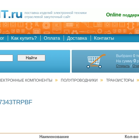
поставка изделий электронной техники
Online
поддер
отраслевой закупочный сайт
ог
Как купить?
Оплата
Доставка
Контакты
Выбрано
0 т
0
На сумму
р
/
Открыть
Очи
»
»
ЛЕКТРОННЫЕ КОМПОНЕНТЫ
ПОЛУПРОВОДНИКИ
ТРАНЗИСТОРЫ
7343TRPBF
Наименование
Кол-во