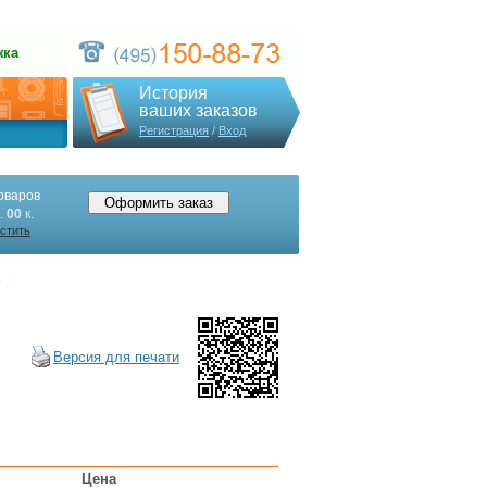
жка
История
ваших заказов
Регистрация
/
Вход
оваров
.
00
к.
стить
»
Версия для печати
Цена