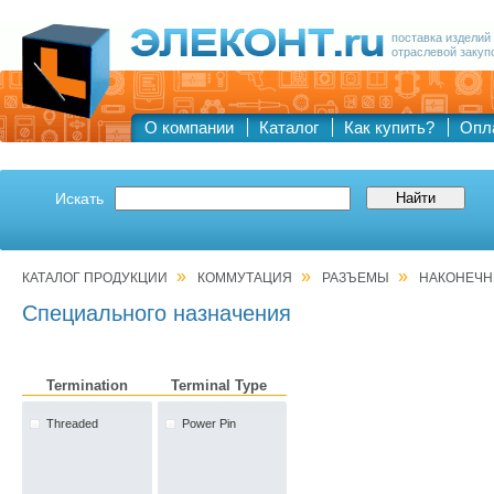
поставка изделий
отраслевой закуп
О компании
Каталог
Как купить?
Опл
Искать
»
»
»
КАТАЛОГ ПРОДУКЦИИ
КОММУТАЦИЯ
РАЗЪЕМЫ
НАКОНЕЧН
Специального назначения
Termination
Terminal Type
Threaded
Power Pin