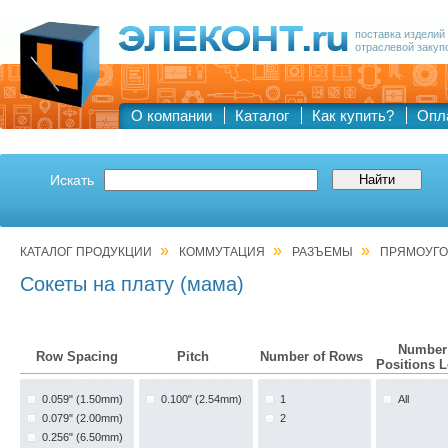
поставка изделий
отраслевой закуп
О компании
Каталог
Как купить?
Опл
Искать
»
»
»
КАТАЛОГ ПРОДУКЦИИ
КОММУТАЦИЯ
РАЗЪЕМЫ
ПРЯМОУГО
Сокеты на плату (мама)
Number
Row Spacing
Pitch
Number of Rows
Positions 
0.059" (1.50mm)
0.100" (2.54mm)
1
All
0.079" (2.00mm)
2
0.256" (6.50mm)