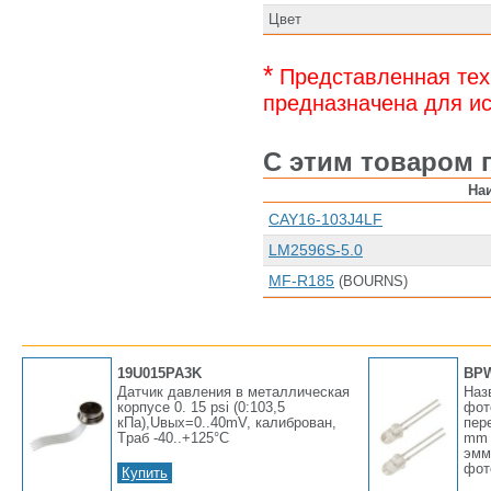
Цвет
*
Представленная тех
предназначена для ис
С этим товаром 
На
CAY16-103J4LF
LM2596S-5.0
MF-R185
(BOURNS)
19U015PA3K
BP
Датчик давления в металлическая
Наз
корпусе 0. 15 psi (0:103,5
фот
кПа),Uвых=0..40mV, калиброван,
пер
Tраб -40..+125°С
mm 
эмм
фото
Купить