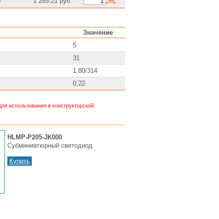
0
1 285.21 руб.
Значение
5
31
1,80/314
0,22
ля использования в конструкторской
HLMP-P205-JK000
Субминиатюрный светодиод
Купить