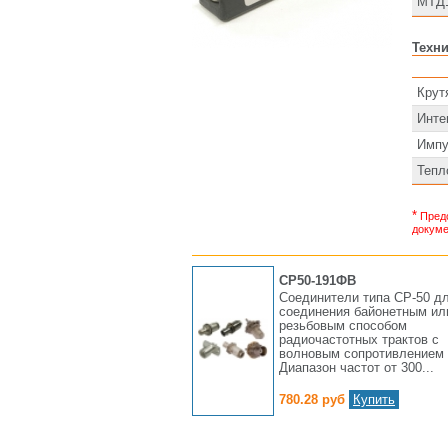
МТД1
Техни
Крут
Инте
Импу
Тепл
*
Предс
докуме
СР50-191ФВ
Соединители типа СР-50 д
соединения байонетным ил
резьбовым способом
радиочастотных трактов с
волновым сопротивлением 
Диапазон частот от 300...
780.28 руб
Купить