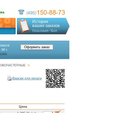
жка
История
ваших заказов
Регистрация
/
Вход
оваров
.
00
к.
стить
»
ИЗКОЧАСТОТНЫЕ
Версия для печати
Цена