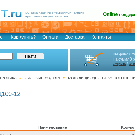
поставка изделий электронной техники
Online
поддер
отраслевой закупочный сайт
ог
Как купить?
Оплата
Доставка
Контакты
Выбрано
0 т
0
На сумму
р
/
Открыть
Очи
»
»
ТРОНИКА
СИЛОВЫЕ МОДУЛИ
МОДУЛИ ДИОДНО-ТИРИСТОРНЫЕ Н
100-12
Наименование
Кол-во