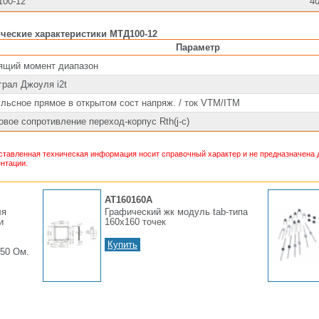
00-12
4
ческие характеристики МТД100-12
Параметр
ящий момент диапазон
грал Джоуля i2t
льсное прямое в открытом сост напряж. / ток VTM/ITM
овое сопротивление переход-корпус Rth(j-c)
тавленная техническая информация носит справочный характер и не предназначена д
нтации.
AT160160A
ля
Графический жк модуль tab-типа
и
160х160 точек
Купить
50 Ом.