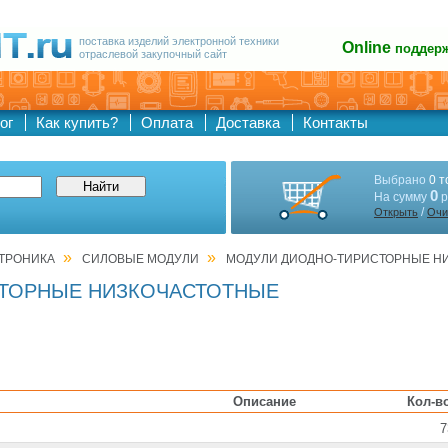
поставка изделий электронной техники
Online
поддер
отраслевой закупочный сайт
ог
Как купить?
Оплата
Доставка
Контакты
Выбрано
0 т
0
На сумму
р
/
Открыть
Очи
»
»
ТРОНИКА
СИЛОВЫЕ МОДУЛИ
МОДУЛИ ДИОДНО-ТИРИСТОРНЫЕ Н
ТОРНЫЕ НИЗКОЧАСТОТНЫЕ
Описание
Кол-в
7