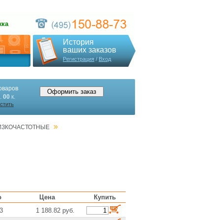
жка
История
ваших заказов
Регистрация
/
Вход
оваров
.
00
к.
стить
»
ИЗКОЧАСТОТНЫЕ
о
Цена
Купить
3
1 188.82 руб.