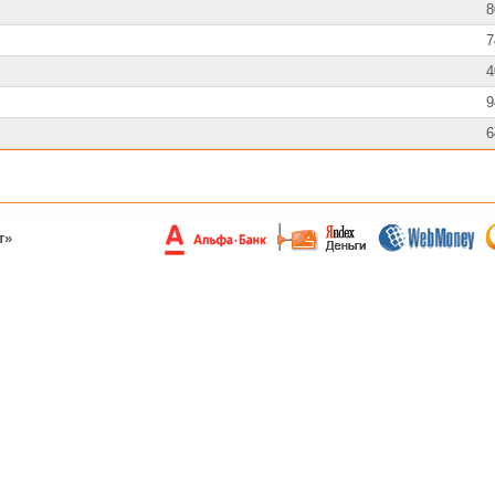
8
7
4
9
6
т»