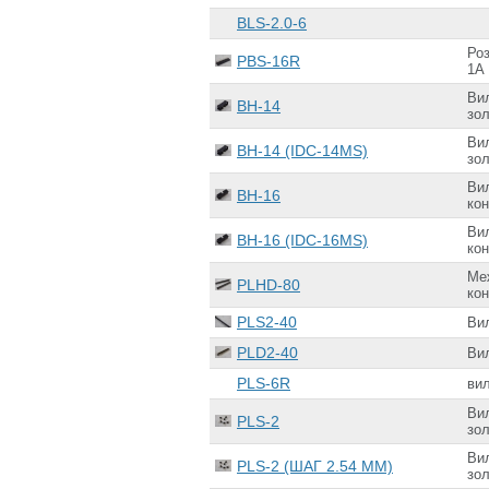
BLS-2.0-6
Роз
PBS-16R
1А
Вил
BH-14
зол
Вил
BH-14 (IDC-14MS)
зол
Вил
BH-16
ко
Вил
BH-16 (IDC-16MS)
ко
Ме
PLHD-80
кон
PLS2-40
Ви
PLD2-40
Ви
PLS-6R
ви
Вил
PLS-2
зол
Вил
PLS-2 (ШАГ 2.54 ММ)
зол