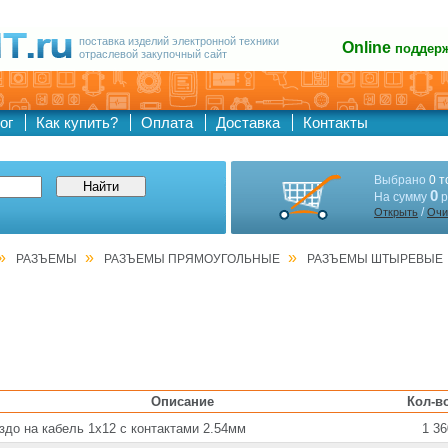
поставка изделий электронной техники
Online
поддер
отраслевой закупочный сайт
ог
Как купить?
Оплата
Доставка
Контакты
Выбрано
0 т
0
На сумму
р
/
Открыть
Очи
»
»
»
РАЗЪЕМЫ
РАЗЪЕМЫ ПРЯМОУГОЛЬНЫЕ
РАЗЪЕМЫ ШТЫРЕВЫЕ
Описание
Кол-в
здо на кабель 1х12 с контактами 2.54мм
1 36