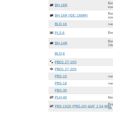
Вил
BH-16R
ко
Вил
BH-16R (IDC-16MR)
ко
BLD-16
гне
PLS-6
Вил
Вил
BH-14R
14
BLD-6
PBD1.27-10S
PBD1.27-20S
PBS-10
гне
PBS-16
гне
PBS-30
PLH-40
Ме
Роз
PBS-1X20 (PBS-20) ШАГ 2.54 ММ
1А