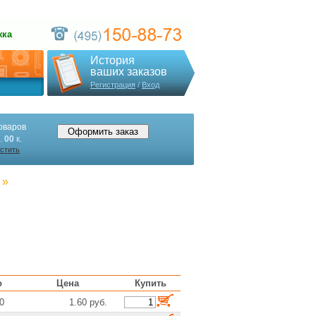
жка
История
ваших заказов
Регистрация
/
Вход
оваров
.
00
к.
стить
»
о
Цена
Купить
0
1.60 руб.