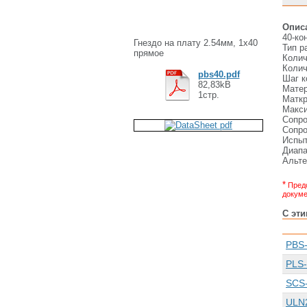
Опис
40-ко
Гнездо на плату 2.54мм, 1х40
Тип р
прямое
Колич
Колич
pbs40.pdf
Шаг к
82,83kB
Матер
1стр.
Маткр
Макси
Сопро
Сопро
Испыт
Диапа
Альте
*
Предс
докуме
С эт
PBS
PLS
SCS
ULN