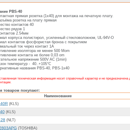
ание PBS-40
нтактная прямая розетка (1х40) для монтажа на печатную плату.
азъёма
розетка на плату прямая
ество контактов
40
ество рядов
1
онтактов
2.54мм
иал корпуса
полистирол, усиленный стекловолокном, UL-94V-O
иал контактов
фосфористая бронза с покрытием
мальный ток через контакт
1А
тивление изолятора
не менее 500 Mom
тивление контакта
не более 0,03 om
ательное напряжение
500V AC (1min)
зон температур
- 40..+105°C
рнативные названия
PBS-40, PBS-1x40
тавленная техническая информация носит справочный характер и не предназначена д
нтации.
им товаром покупают:
Наименование
-40R
(KLS)
-40
(KLS)
-28
(NLT)
2803APG
(TOSHIBA)