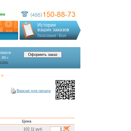
жка
История
ваших заказов
Регистрация
/
Вход
оваров
.
00
к.
стить
»
Версия для печати
Цена
7
102.11 руб.