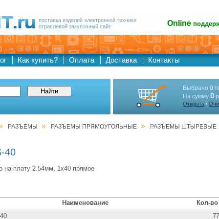
поставка изделий электронной техники
Online
поддер
отраслевой закупочный сайт
ог
Как купить?
Оплата
Доставка
Контакты
Выбрано
0 т
0
На сумму
р
/
Открыть
Очи
»
»
»
РАЗЪЕМЫ
РАЗЪЕМЫ ПРЯМОУГОЛЬНЫЕ
РАЗЪЕМЫ ШТЫРЕВЫЕ
-40
о на плату 2.54мм, 1х40 прямое
Наименование
Кол-во
40
7