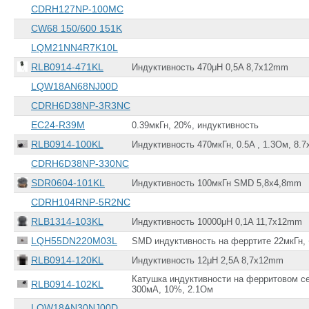
CDRH127NP-100MC
CW68 150/600 151K
LQM21NN4R7K10L
RLB0914-471KL
Индуктивность 470μH 0,5A 8,7x12mm
LQW18AN68NJ00D
CDRH6D38NP-3R3NC
EC24-R39M
0.39мкГн, 20%, индуктивность
RLB0914-100KL
Индуктивность 470мкГн, 0.5A , 1.3Ом, 8.
CDRH6D38NP-330NC
SDR0604-101KL
Индуктивность 100мкГн SMD 5,8x4,8mm
CDRH104RNP-5R2NC
RLB1314-103KL
Индуктивность 10000μH 0,1A 11,7x12mm
LQH55DN220M03L
SMD индуктивность на ферртите 22мкГн, 
RLB0914-120KL
Индуктивность 12μH 2,5A 8,7x12mm
Катушка индуктивности на ферритовом се
RLB0914-102KL
300мА, 10%, 2.1Ом
LQW18AN30NJ00D