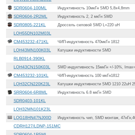
SDR0604-100ML
Индуктивность 10мкГн SMD 5,8x4,8mm
SDR0604-2R2ML
Индуктивность 2, 2 мкГн SMD
SDR0805-221KL
Дроссель силовой SMD L=220 uH
LQH55DN102M03L
CM453232-471KL
ЧИП-индуктивность 470мкГн 1812
LQH43MN100K03L
Катушки индуктивности SMD
RLB0914-390KL
LQH43CN150K03L
SMD индуктивность 15мкГн +/-10%, Imax=
CM453232-101KL
ЧИП-индуктивность 100 мкГн1812
LQH32CN220K23L
Катушки индуктивности SMD 1210 22uH 
SRR0604-6R8ML
Индуктивность 6.8 мкГн SMD
SDR0403-101KL
LQH32MN101K23L
LQG18HN47NJ00D
Индуктивность чип, SMD монтаж, 47нГн,
CDRH127/LDNP-151MC
SDR0604-1R5ML