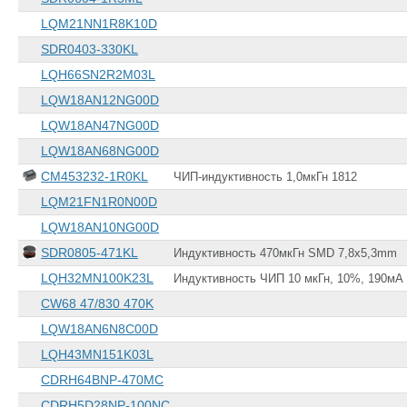
LQM21NN1R8K10D
SDR0403-330KL
LQH66SN2R2M03L
LQW18AN12NG00D
LQW18AN47NG00D
LQW18AN68NG00D
CM453232-1R0KL
ЧИП-индуктивность 1,0мкГн 1812
LQM21FN1R0N00D
LQW18AN10NG00D
SDR0805-471KL
Индуктивность 470мкГн SMD 7,8x5,3mm
LQH32MN100K23L
Индуктивность ЧИП 10 мкГн, 10%, 190мА 
CW68 47/830 470K
LQW18AN6N8C00D
LQH43MN151K03L
CDRH64BNP-470MC
CDRH5D28NP-100NC