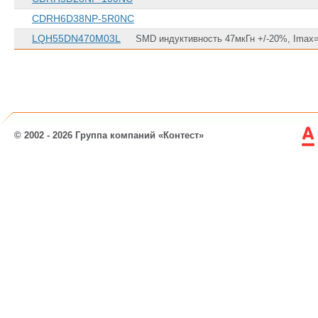
CDRH6D38NP-5R0NC
LQH55DN470M03L
SMD индуктивность 47мкГн +/-20%, Imax=
© 2002 - 2026 Группа компаний «Контест»