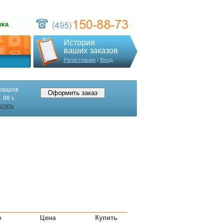
жка
История
ваших заказов
Регистрация
/
Вход
оваров
.
00
к.
стить
»
о
Цена
Купить