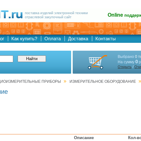
поставка изделий электронной техники
Online
поддер
отраслевой закупочный сайт
ог
Как купить?
Оплата
Доставка
Контакты
Выбрано
0 т
0
На сумму
р
/
Открыть
Очи
»
АДИОИЗМЕРИТЕЛЬНЫЕ ПРИБОРЫ
ИЗМЕРИТЕЛЬНОЕ ОБОРУДОВАНИЕ
ние
Описание
Кол-в