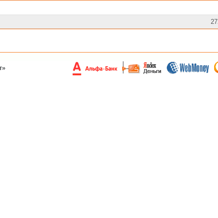
27
т»