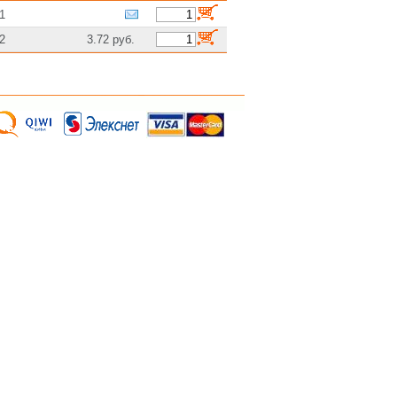
1
2
3.72 руб.