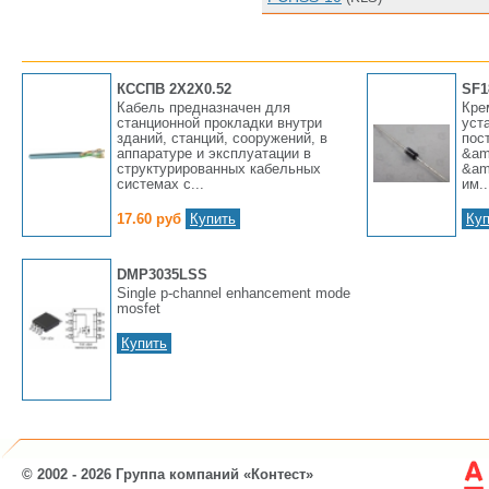
КССПВ 2Х2Х0.52
SF1
Кабель предназначен для
Кре
станционной прокладки внутри
уст
зданий, станций, сооружений, в
пос
аппаратуре и эксплуатации в
&am
структурированных кабельных
&am
системах с...
им..
17.60 руб
Купить
Куп
DMP3035LSS
Single p-channel enhancement mode
mosfet
Купить
© 2002 - 2026 Группа компаний «Контест»