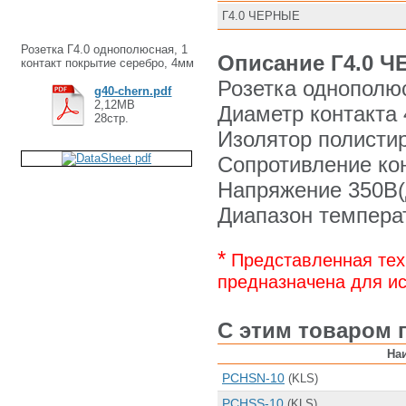
Г4.0 ЧЕРНЫЕ
Розетка Г4.0 однополюсная, 1
Описание Г4.0 Ч
контакт покрытие серебро, 4мм
Розетка однополюс
g40-chern.pdf
2,12MB
Диаметр контакта
28стр.
Изолятор полисти
Сопротивление ко
Напряжение 350В(
Диапазон температу
*
Представленная тех
предназначена для ис
С этим товаром 
На
PCHSN-10
(KLS)
PCHSS-10
(KLS)