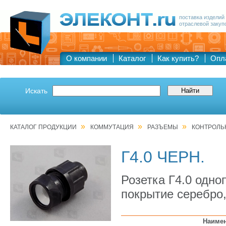
поставка изделий
отраслевой закуп
О компании
Каталог
Как купить?
Опл
Искать
»
»
»
КАТАЛОГ ПРОДУКЦИИ
КОММУТАЦИЯ
РАЗЪЕМЫ
КОНТРОЛЬ
Г4.0 ЧЕРН.
Розетка Г4.0 одно
покрытие серебро
Наиме