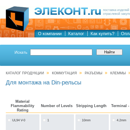
поставка изделий
отраслевой закуп
О компании
Каталог
Как купить?
Опл
Искать
»
»
»
КАТАЛОГ ПРОДУКЦИИ
КОММУТАЦИЯ
РАЗЪЕМЫ
КЛЕММЫ
Для монтажа на Din-рельсы
Material
Flammability
Number of Levels
Stripping Length
Terminal -
Rating
UL94 V-0
1
10mm
4.2mm