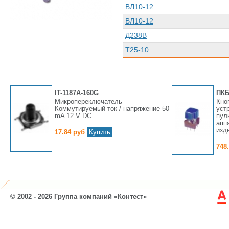
ВЛ10-12
ВЛ10-12
Д238В
Т25-10
IT-1187A-160G
ПКБ
Микропереключатель
Кно
Коммутируемый ток / напряжение 50
уст
mA 12 V DC
пул
апп
изд
17.84 руб
Купить
748
© 2002 - 2026 Группа компаний «Контест»