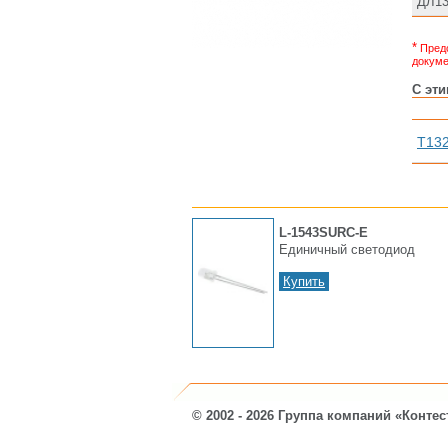
ДЛ13
*
Предс
докуме
С эт
Т132
L-1543SURC-E
Единичный светодиод
Купить
© 2002 - 2026 Группа компаний «Контес