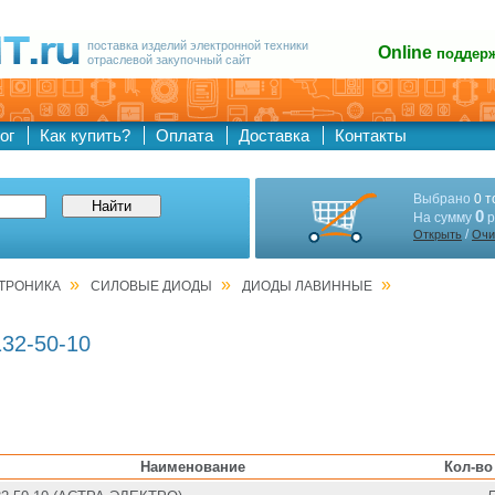
поставка изделий электронной техники
Online
поддер
отраслевой закупочный сайт
ог
Как купить?
Оплата
Доставка
Контакты
Выбрано
0 т
0
На сумму
р
/
Открыть
Очи
»
»
»
ТРОНИКА
СИЛОВЫЕ ДИОДЫ
ДИОДЫ ЛАВИННЫЕ
32-50-10
Наименование
Кол-во