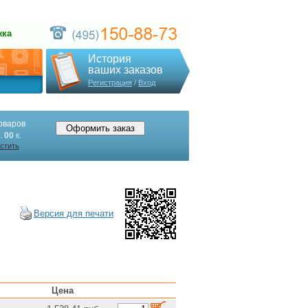
жка
История
ваших заказов
Регистрация
/
Вход
оваров
.
00
к.
стить
Версия для печати
Цена