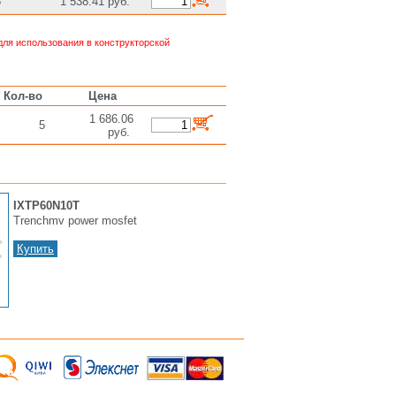
5
1 538.41 руб.
ля использования в конструкторской
Кол-во
Цена
1 686.06
5
руб.
IXTP60N10T
Trenchmv power mosfet
Купить