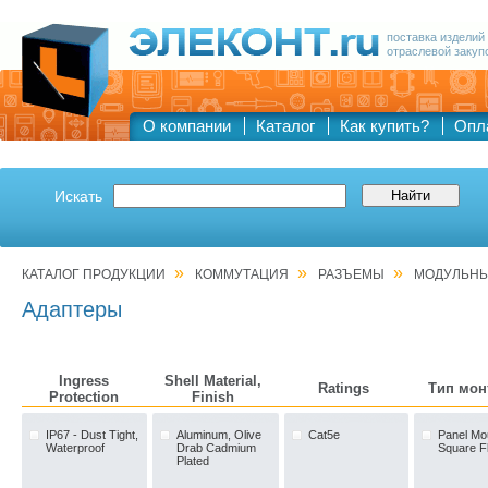
поставка изделий
отраслевой закуп
О компании
Каталог
Как купить?
Опл
Искать
»
»
»
КАТАЛОГ ПРОДУКЦИИ
КОММУТАЦИЯ
РАЗЪЕМЫ
МОДУЛЬН
Адаптеры
Ingress
Shell Material,
Ratings
Тип мон
Protection
Finish
IP67 - Dust Tight,
Aluminum, Olive
Cat5e
Panel Mo
Waterproof
Drab Cadmium
Square F
Plated