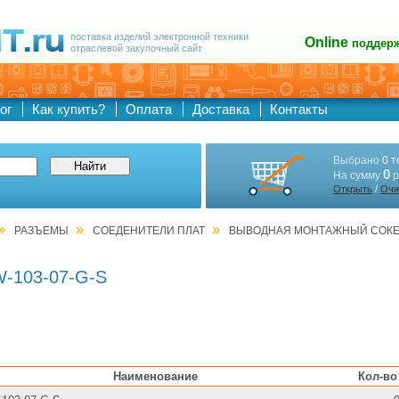
поставка изделий электронной техники
Online
поддер
отраслевой закупочный сайт
ог
Как купить?
Оплата
Доставка
Контакты
Выбрано
0 т
0
На сумму
р
/
Открыть
Очи
»
»
»
РАЗЪЕМЫ
СОЕДЕНИТЕЛИ ПЛАТ
ВЫВОДНАЯ МОНТАЖНЫЙ СОКЕТ
-103-07-G-S
Наименование
Кол-во