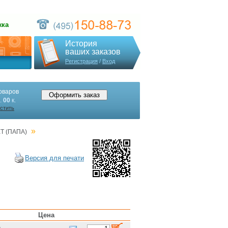
жка
История
ваших заказов
Регистрация
/
Вход
оваров
.
00
к.
стить
»
 (ПАПА)
Версия для печати
Цена