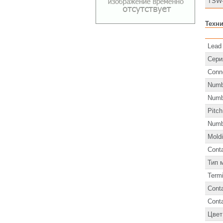
TSW-
Техни
Lead
Сери
Conn
Numb
Numb
Pitch
Numb
Mold
Cont
Тип 
Termi
Conta
Conta
Цвет