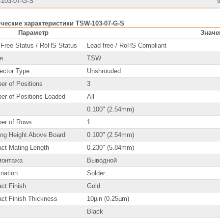
103-07-G-S
ческие характеристики TSW-103-07-G-S
Параметр
Значе
 Free Status / RoHS Status
Lead free / RoHS Compliant
я
TSW
ector Type
Unshrouded
er of Positions
3
er of Positions Loaded
All
0.100" (2.54mm)
er of Rows
1
ing Height Above Board
0.100" (2.54mm)
act Mating Length
0.230" (5.84mm)
монтажа
Выводной
nation
Solder
ct Finish
Gold
ct Finish Thickness
10µin (0.25µm)
Black