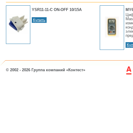
YSR11-11-C ON-OFF 10/15A
MY6
Циф
Mas
Купить
изм
кон
эле
пре
Куп
© 2002 - 2026 Группа компаний «Контест»