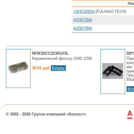
На
74HC595N
(FULIHAO TECH)
АЛ307БМ
АЛ307ВМ
NFM3DCC223R1H3L
DIP
Керамический фильтр SMD 1206
Пан
кон
мм.
30.01 руб
Купить
пан
Пре
В&am
Куп
© 2002 - 2026 Группа компаний «Контест»