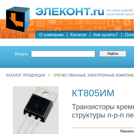
поставка изделий
отраслевой закуп
О компании
Каталог
Как купить?
Опл
Искать
»
КАТАЛОГ ПРОДУКЦИИ
ОТЕЧЕСТВЕННЫЕ ЭЛЕКТРОННЫЕ КОМПОН
КТ805ИМ
Транзисторы крем
структуры n-p-n 
Наиме