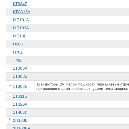
КТ934Г
КТС613А
МП101А
МП103А
МП13Б
П609
П701
ТМ5Г
1Т308А
1Т308Б
Транзисторы ВЧ малой мощности германиевые струк
1Т308В
применения в автогенераторах, усилителях мощнос
1Т311Б
1Т320А
1Т403И
2П103В
2П103ВР