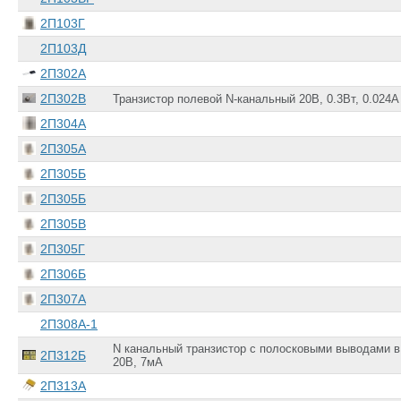
2П103Г
2П103Д
2П302А
2П302В
Транзистор полевой N-канальный 20В, 0.3Вт, 0.024А
2П304А
2П305А
2П305Б
2П305Б
2П305В
2П305Г
2П306Б
2П307А
2П308А-1
N канальный транзистор с полосковыми выводами 
2П312Б
20В, 7мА
2П313А