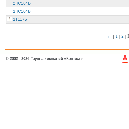
2ПС104Б
2ПС104В
2Т117Б
←
|
1
|
2
|
© 2002 - 2026 Группа компаний «Контест»