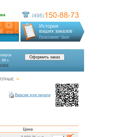
жка
История
ваших заказов
Регистрация
/
Вход
оваров
.
00
к.
стить
»
ТОТНЫЕ
Версия для печати
Цена