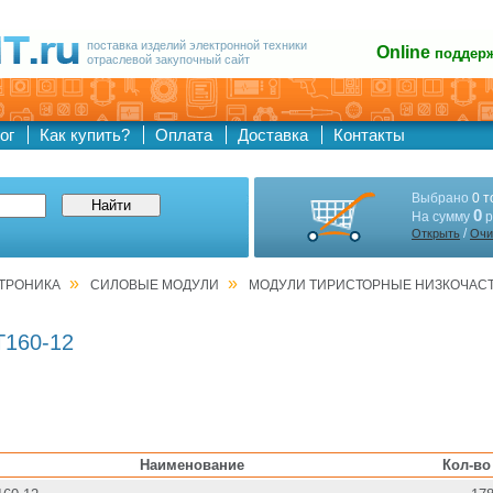
поставка изделий электронной техники
Online
поддер
отраслевой закупочный сайт
ог
Как купить?
Оплата
Доставка
Контакты
Выбрано
0 т
0
На сумму
р
/
Открыть
Очи
»
»
ТРОНИКА
СИЛОВЫЕ МОДУЛИ
МОДУЛИ ТИРИСТОРНЫЕ НИЗКОЧАС
160-12
Наименование
Кол-во