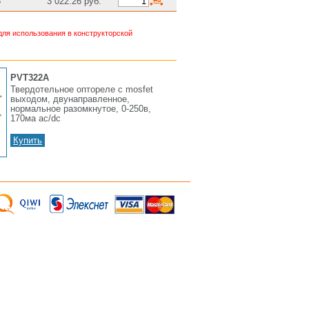
8
3 022.26 руб.
ля использования в конструкторской
PVT322A
Твердотельное оптореле с mosfet
выходом, двунаправленное,
нормальное разомкнутое, 0-250в,
170ма ac/dc
Купить