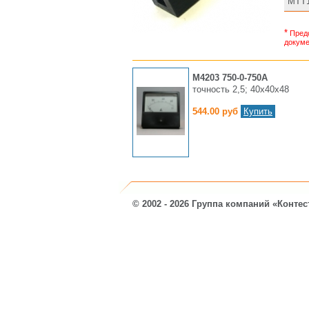
МТТ1
*
Предс
докуме
М4203 750-0-750А
точность 2,5; 40х40х48
544.00 руб
Купить
© 2002 - 2026 Группа компаний «Контес