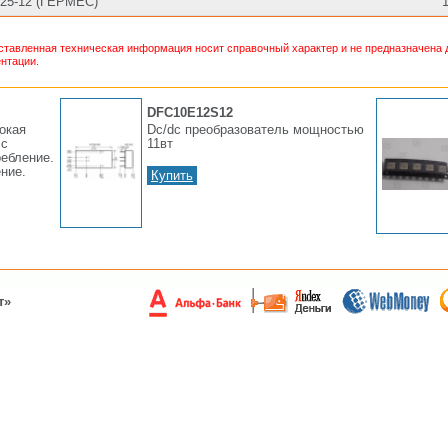
25-12 (ГЕРМЕС)
тавленная техническая информация носит справочный характер и не предназначена д
нтации.
DFC10E12S12
окая
Dc/dc преобразователь мощностью
 с
11вт
ебление.
ние.
Купить
т»