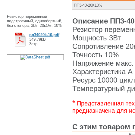
ПП3-40-20К10%
Резистор переменный
Описание ПП3-40
подстроечный, однообортный,
без стопора, 3Вт, 20кОм, 10%
Резистор перемен
pp34020k-10.pdf
Мощность 3Вт
349,79kB
3стр.
Сопротивление 2
Точность 10%
Напряжение макс.
Характеристика А
Ресурс 10000 цик
Температурный диа
*
Представленная тех
предназначена для ис
С этим товаром 
На