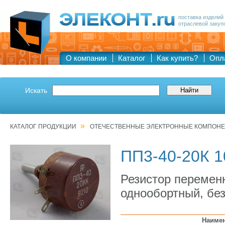
поставка изделий
отраслевой закуп
О компании
Каталог
Как купить?
Опл
Искать
»
КАТАЛОГ ПРОДУКЦИИ
ОТЕЧЕСТВЕННЫЕ ЭЛЕКТРОННЫЕ КОМПОН
ПП3-40-20К 
Резистор перемен
однообортный, без
Наиме