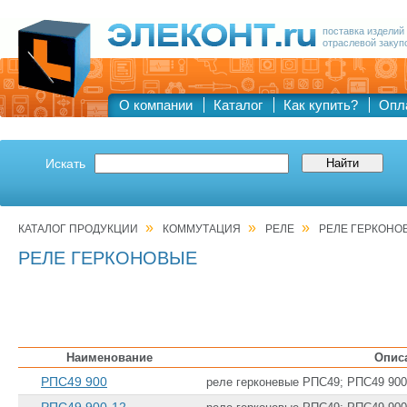
поставка изделий
отраслевой закуп
О компании
Каталог
Как купить?
Опл
Искать
»
»
»
КАТАЛОГ ПРОДУКЦИИ
КОММУТАЦИЯ
РЕЛЕ
РЕЛЕ ГЕРКОНО
РЕЛЕ ГЕРКОНОВЫЕ
Наименование
Опис
РПС49 900
реле герконевые РПС49; РПС49 900