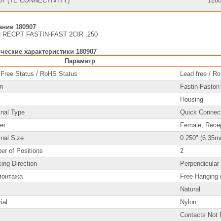
07 (TE CONNECTIVITY)
128
ание 180907
 RECPT FASTIN-FAST 2CIR .250
ческие характеристики 180907
Параметр
 Free Status / RoHS Status
Lead free / R
я
Fastin-Fasto
Housing
inal Type
Quick Connect
er
Female, Rece
nal Size
0.250" (6.35
er of Positions
2
ing Direction
Perpendicular
монтажа
Free Hanging (
Natural
ial
Nylon
Contacts Not 