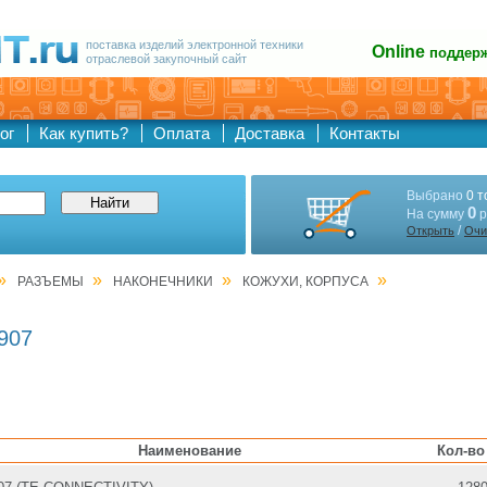
поставка изделий электронной техники
Online
поддер
отраслевой закупочный сайт
ог
Как купить?
Оплата
Доставка
Контакты
Выбрано
0 т
0
На сумму
р
/
Открыть
Очи
»
»
»
»
РАЗЪЕМЫ
НАКОНЕЧНИКИ
КОЖУХИ, КОРПУСА
907
Наименование
Кол-во