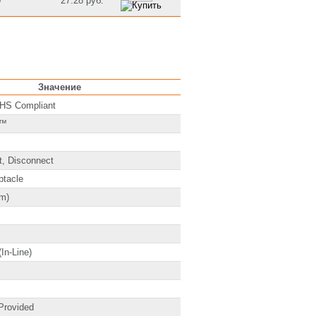
0
27.28 руб.
Значение
oHS Compliant
n™
, Disconnect
ptacle
mm)
In-Line)
Provided