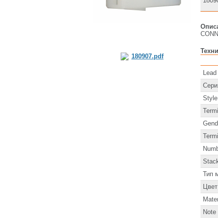
1809
Опис
CONN
Техни
180907.pdf
Lead
Сери
Style
Term
Gend
Termi
Numb
Stack
Тип 
Цвет
Mater
Note