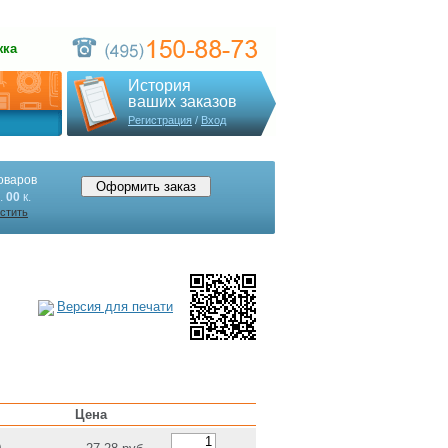
жка
История
ваших заказов
Регистрация
/
Вход
оваров
.
00
к.
стить
Версия для печати
Цена