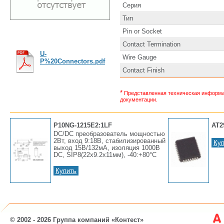
Серия
Тип
Pin or Socket
Contact Termination
U-
Wire Gauge
P%20Connectors.pdf
Contact Finish
*
Представленная техническая информац
документации.
P10NG-1215E2:1LF
AT2
DC/DC преобразователь мощностью
2Вт, вход 9:18В, стабилизированный
Куп
выход 15В/132мА, изоляция 1000В
DC, SIP8(22x9.2x11мм), -40:+80°С
Купить
© 2002 - 2026 Группа компаний «Контест»