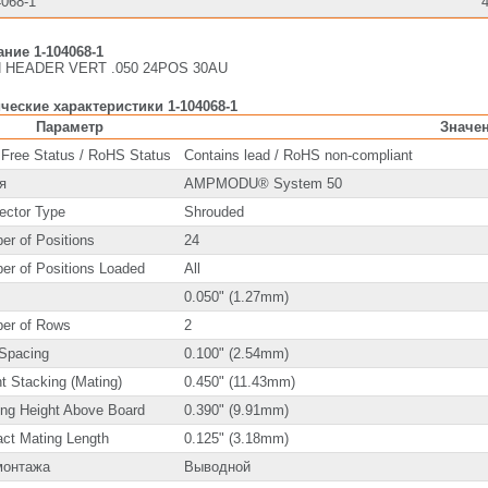
4068-1
ние 1-104068-1
 HEADER VERT .050 24POS 30AU
ческие характеристики 1-104068-1
Параметр
Значе
 Free Status / RoHS Status
Contains lead / RoHS non-compliant
я
AMPMODU® System 50
ector Type
Shrouded
er of Positions
24
er of Positions Loaded
All
0.050" (1.27mm)
er of Rows
2
Spacing
0.100" (2.54mm)
t Stacking (Mating)
0.450" (11.43mm)
ing Height Above Board
0.390" (9.91mm)
act Mating Length
0.125" (3.18mm)
монтажа
Выводной