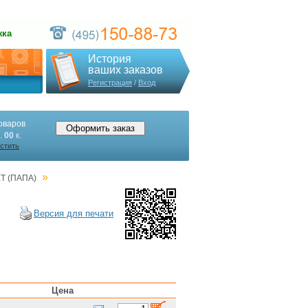
жка
История
ваших заказов
Регистрация
/
Вход
оваров
.
00
к.
стить
»
 (ПАПА)
Версия для печати
Цена