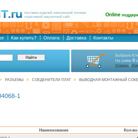
поставка изделий электронной техники
Online
поддер
отраслевой закупочный сайт
ог
Как купить?
Оплата
Доставка
Контакты
Выбрано
0 т
0
На сумму
р
/
Открыть
Очи
»
»
»
РАЗЪЕМЫ
СОЕДЕНИТЕЛИ ПЛАТ
ВЫВОДНАЯ МОНТАЖНЫЙ СОКЕТ
04068-1
Наименование
Кол-во