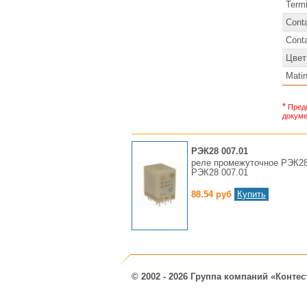
Termi
Conta
Conta
Цвет
Mati
*
Предс
докуме
РЭК28 007.01
реле промежуточное РЭК28
РЭК28 007.01
88.54 руб
Купить
© 2002 - 2026 Группа компаний «Контес