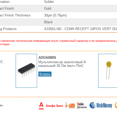
nation
Solder
ct Finish
Gold
ct Finish Thickness
30µin (0.76µm)
Black
ng Products
A33561-ND - CONN RECEPT 24POS VERT DU
тавленная техническая информация носит справочный характер и не предназначена д
нтации.
ADG608BN
Т;
Мультиплексор аналоговый 8-
канальный 30 Ом tвкл=75нС
Купить
т»