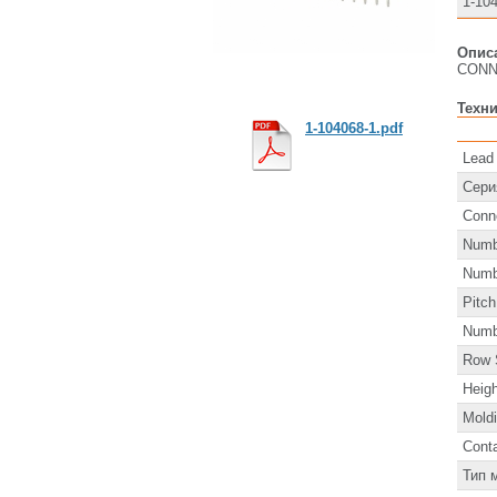
1-10
Описа
CONN
Техни
1-104068-1.pdf
Lead
Сери
Conn
Numb
Numb
Pitch
Numb
Row 
Heigh
Mold
Cont
Тип 