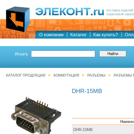
поставка изделий
отраслевой закуп
О компании
Каталог
Как купить?
Опл
Искать
»
»
»
КАТАЛОГ ПРОДУКЦИИ
КОММУТАЦИЯ
РАЗЪЕМЫ
РАЗЪЕМЫ 
DHR-15MB
Наиме
DHR-15MB