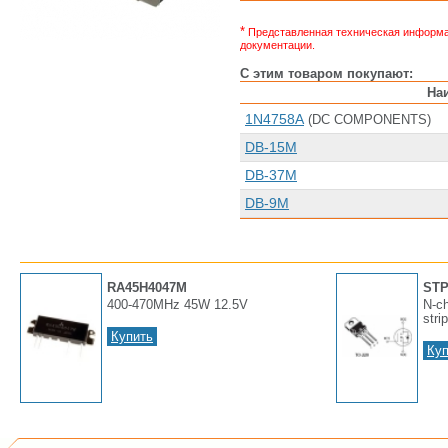
*
Представленная техническая информац
документации.
С этим товаром покупают:
На
1N4758A
(DC COMPONENTS)
DB-15M
DB-37M
DB-9M
RA45H4047M
STP
400-470MHz 45W 12.5V
N-ch
stri
Купить
Куп