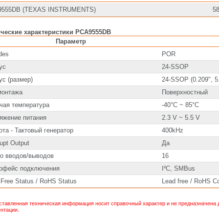
9555DB (TEXAS INSTRUMENTS)
5
ические характеристики PCA9555DB
Параметр
des
POR
ус
24-SSOP
ус (размер)
24-SSOP (0.209", 
монтажа
Поверхностный
чая температура
-40°C ~ 85°C
яжение питания
2.3 V ~ 5.5 V
ота - Тактовый генератор
400kHz
rupt Output
Да
о вводов/выводов
16
рфейс подключения
I²C, SMBus
 Free Status / RoHS Status
Lead free / RoHS C
тавленная техническая информация носит справочный характер и не предназначена д
нтации.