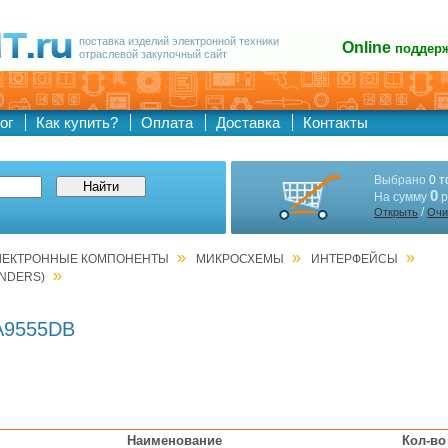
поставка изделий электронной техники
Online
поддер
отраслевой закупочный сайт
ог
Как купить?
Оплата
Доставка
Контакты
Выбрано
0 т
0
На сумму
р
/
Открыть
Очи
»
»
»
ЛЕКТРОННЫЕ КОМПОНЕНТЫ
МИКРОСХЕМЫ
ИНТЕРФЕЙСЫ
»
ANDERS)
A9555DB
Наименование
Кол-во