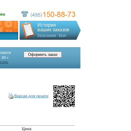
жка
История
ваших заказов
Регистрация
/
Вход
оваров
.
00
к.
стить
Версия для печати
Цена