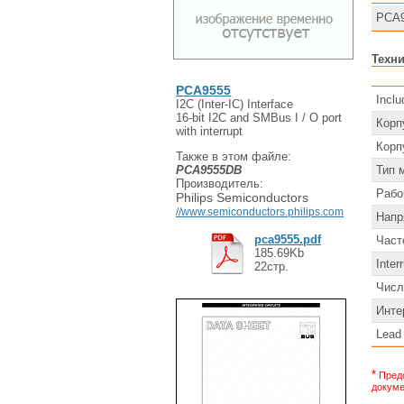
PCA
Техн
PCA9555
Inclu
I2C (Inter-IC) Interface
16-bit I2C and SMBus I / O port
Корп
with interrupt
Корп
Также в этом файле:
PCA9555DB
Тип 
Производитель:
Рабо
Philips Semiconductors
//www.semiconductors.philips.com
Напр
pca9555.pdf
Част
185.69Kb
Inter
22стр.
Числ
Инте
Lead
*
Предс
докуме