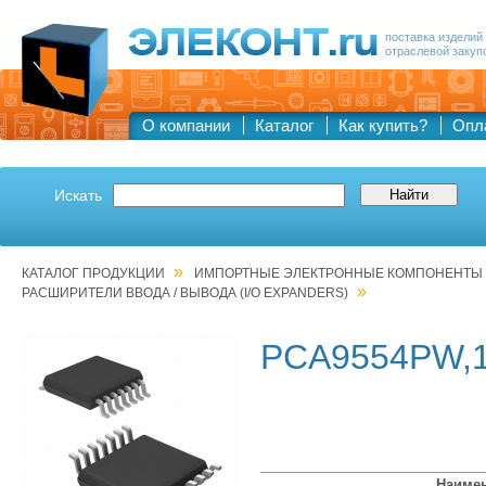
поставка изделий
отраслевой закуп
О компании
Каталог
Как купить?
Опл
Искать
»
КАТАЛОГ ПРОДУКЦИИ
ИМПОРТНЫЕ ЭЛЕКТРОННЫЕ КОМПОНЕНТЫ
»
РАСШИРИТЕЛИ ВВОДА / ВЫВОДА (I/O EXPANDERS)
PCA9554PW,
Наиме