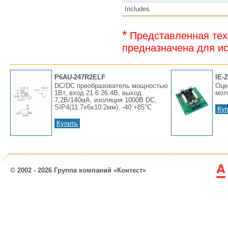
Includes
*
Представленная тех
предназначена для ис
P6AU-247R2ELF
IE-
DC/DC преобразователь мощностью
Оце
1Вт, вход 21.6:26.4В, выход
мот
7,2В/140мА, изоляция 1000В DC,
SIP4(11.7x6x10.2мм), -40:+85°С
Куп
Купить
© 2002 - 2026 Группа компаний «Контест»