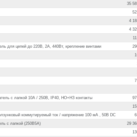
35 58
52
4 18
4 32
11
ль для цепей до 220В, 2А, 440Вт, крепление винтами
29
1
7
тель с лапкой 10А / 250В, IP40, НО+НЗ контакты
97
15
лзунковый коммутируемый ток / напряжение 100 мА , 50В DC
6
ль с лапкой (250В5А)
29 36
13