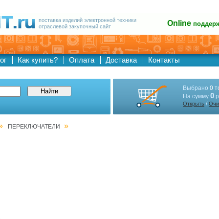
поставка изделий электронной техники
Online
поддер
отраслевой закупочный сайт
ог
Как купить?
Оплата
Доставка
Контакты
Выбрано
0 т
0
На сумму
р
/
Открыть
Очи
»
»
ПЕРЕКЛЮЧАТЕЛИ