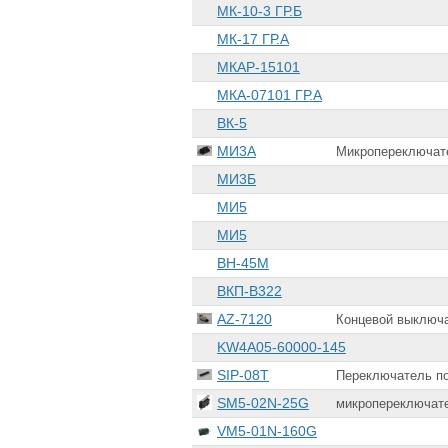
МК-10-3 ГР.Б
МК-17 ГР.А
МКАР-15101
МКА-07101 ГР.А
ВК-5
МИ3А
Микропереключате
МИ3Б
МИ5
МИ5
ВН-45М
ВКП-В322
AZ-7120
Концевой выключа
KW4A05-60000-145
SIP-08T
Переключатель по
SM5-02N-25G
микропереключате
VM5-01N-160G