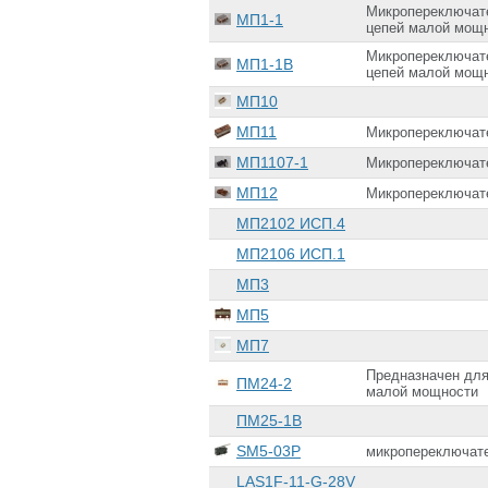
Микропереключате
МП1-1
цепей малой мощн
Микропереключате
МП1-1В
цепей малой мощн
МП10
МП11
Микропереключат
МП1107-1
Микропереключате
МП12
Микропереключате
МП2102 ИСП.4
МП2106 ИСП.1
МП3
МП5
МП7
Предназначен для
ПМ24-2
малой мощности
ПМ25-1В
SM5-03P
микропереключате
LAS1F-11-G-28V