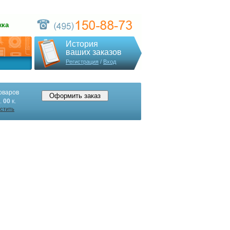
жка
История
ваших заказов
Регистрация
/
Вход
оваров
.
00
к.
стить