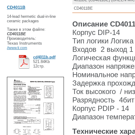
CD4011B
CD4011BE
14-lead hermetic dual-in-line
ceramic packages
Описание CD401
Также в этом файле:
Корпус
DIP-14
CD4011BE
Производитель:
Тип логики
Логика
Texas Instruments
Входов 2 выход 1
//www.ti.com
Логическая функц
cd4011b.pdf
521.84Kb
Диапазон напряже
12стр.
Номинальное напр
Задержка прохожд
Ток высокого / низ
Разрядность 4бит
Корпус PDIP - 14
Диапазон температу
Технические хар