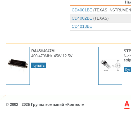
На
CD4001BE
(TEXAS INSTRUMEN
CD4002BE
(TEXAS)
CD4013BE
RA45H4047M
STP
400-470MHz 45W 12.5V
N-ch
stri
Купить
Куп
© 2002 - 2026 Группа компаний «Контест»