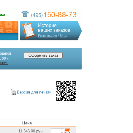
жка
История
ваших заказов
Регистрация
/
Вход
оваров
.
00
к.
стить
Версия для печати
Цена
2
11 346.00 руб.