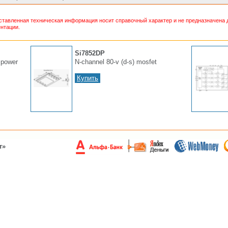
тавленная техническая информация носит справочный характер и не предназначена д
нтации.
Si7852DP
 power
N-channel 80-v (d-s) mosfet
Купить
т»