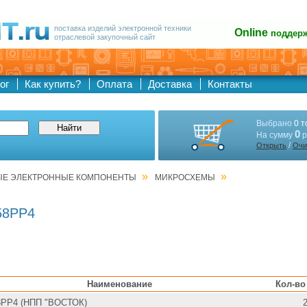
поставка изделий электронной техники
Online
поддер
отраслевой закупочный сайт
ог
Как купить?
Оплата
Доставка
Контакты
Выбрано
0 т
0
На сумму
р
/
Открыть
Очи
»
»
ЫЕ ЭЛЕКТРОННЫЕ КОМПОНЕНТЫ
МИКРОСХЕМЫ
58РР4
Наименование
Кол-во
РР4 (НПП "ВОСТОК)