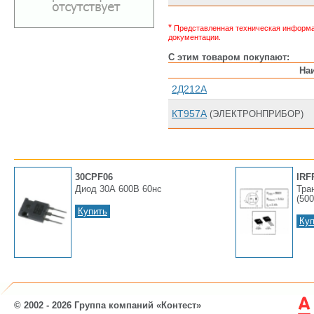
*
Представленная техническая информац
документации.
С этим товаром покупают:
На
2Д212А
КТ957А
(ЭЛЕКТРОНПРИБОР)
30CPF06
IRF
Диод 30А 600В 60нс
Тра
(500
Купить
Куп
© 2002 - 2026 Группа компаний «Контест»