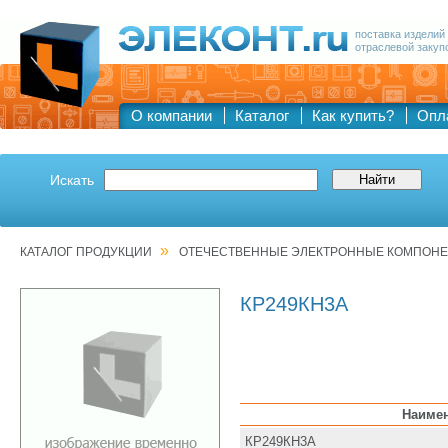
поставка изделий
отраслевой закуп
О компании
Каталог
Как купить?
Опл
Искать
»
КАТАЛОГ ПРОДУКЦИИ
ОТЕЧЕСТВЕННЫЕ ЭЛЕКТРОННЫЕ КОМПОН
КР249КН3А
Наиме
КР249КН3А