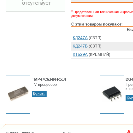
*
Представленная техническая информац
документации.
С этим товаром покупают:
На
КД247А
(СЗТП)
КД247В
(СЗТП)
КТ529А
(КРЕМНИЙ)
TMP47C634N-R514
DG4
TV пpоцессоp
Пре
клю
Купить
Куп