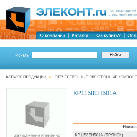
поставка изделий
отраслевой закуп
О компании
Каталог
Как купить?
Опл
Искать
»
КАТАЛОГ ПРОДУКЦИИ
ОТЕЧЕСТВЕННЫЕ ЭЛЕКТРОННЫЕ КОМПОН
КР1158ЕН501А
Наиме
КР1158ЕН501А (БРЯНСК)