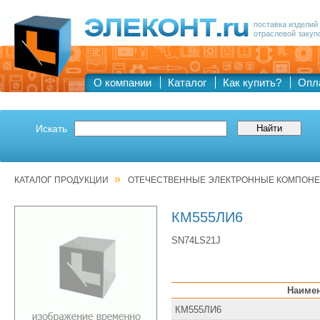
поставка изделий
отраслевой закуп
О компании
Каталог
Как купить?
Опл
Искать
»
КАТАЛОГ ПРОДУКЦИИ
ОТЕЧЕСТВЕННЫЕ ЭЛЕКТРОННЫЕ КОМПОН
КМ555ЛИ6
SN74LS21J
Наиме
КМ555ЛИ6