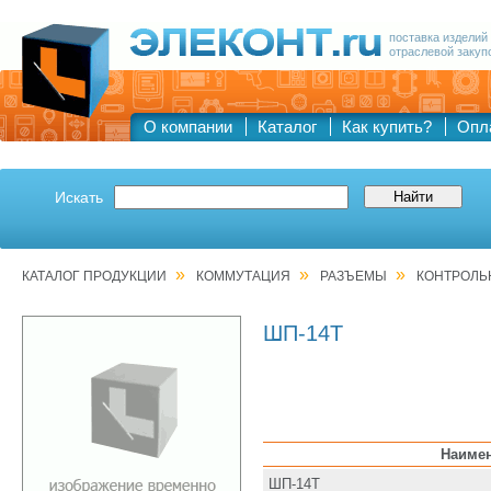
поставка изделий
отраслевой закуп
О компании
Каталог
Как купить?
Опл
Искать
»
»
»
КАТАЛОГ ПРОДУКЦИИ
КОММУТАЦИЯ
РАЗЪЕМЫ
КОНТРОЛЬ
ШП-14Т
Наиме
ШП-14Т