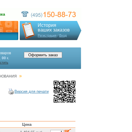
жка
История
ваших заказов
Регистрация
/
Вход
оваров
.
00
к.
стить
»
СНОВАНИЯ
Версия для печати
Цена