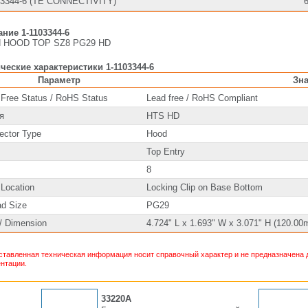
03344-6 (TE CONNECTIVITY)
ние 1-1103344-6
 HOOD TOP SZ8 PG29 HD
ческие характеристики 1-1103344-6
Параметр
Зн
 Free Status / RoHS Status
Lead free / RoHS Compliant
я
HTS HD
ector Type
Hood
Top Entry
8
 Location
Locking Clip on Base Bottom
ad Size
PG29
/ Dimension
4.724" L x 1.693" W x 3.071" H (120.
тавленная техническая информация носит справочный характер и не предназначена д
нтации.
33220A