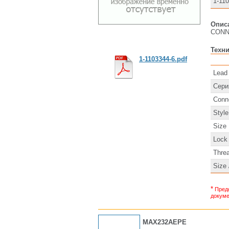
1-11
Описа
CONN
Техни
1-1103344-6.pdf
Lead
Сери
Conn
Style
Size
Lock
Thre
Size 
*
Предс
докуме
MAX232AEPE