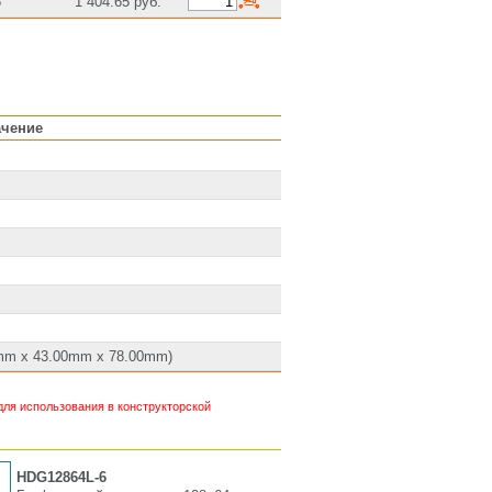
6
1 404.65 руб.
ачение
00mm x 43.00mm x 78.00mm)
ля использования в конструкторской
HDG12864L-6