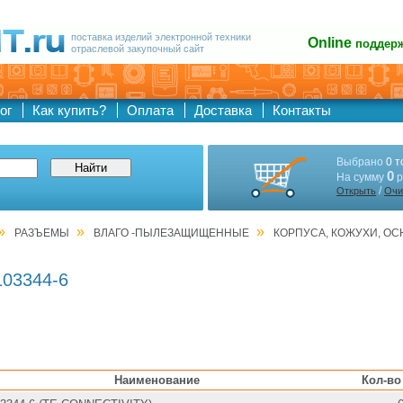
поставка изделий электронной техники
Online
поддер
отраслевой закупочный сайт
ог
Как купить?
Оплата
Доставка
Контакты
Выбрано
0 т
0
На сумму
р
/
Открыть
Очи
»
»
»
РАЗЪЕМЫ
ВЛАГО -ПЫЛЕЗАЩИЩЕННЫЕ
КОРПУСА, КОЖУХИ, О
103344-6
Наименование
Кол-во