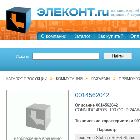
поставка изделий
отраслевой закуп
О компании
Каталог
Как купить?
Опл
Искать
»
»
»
КАТАЛОГ ПРОДУКЦИИ
КОММУТАЦИЯ
РАЗЪЕМЫ
ПРЯМОУГО
0014562042
Описание 0014562042
CONN IDC 4POS .100 GOLD 24A
Технические характеристики 00
Параметр
Lead Free Status / RoHS Status