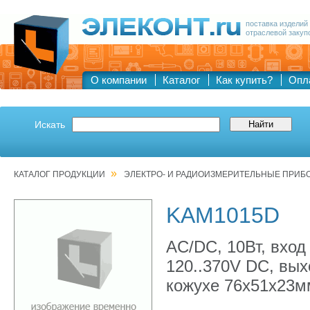
поставка изделий
отраслевой закуп
О компании
Каталог
Как купить?
Опл
Искать
»
КАТАЛОГ ПРОДУКЦИИ
ЭЛЕКТРО- И РАДИОИЗМЕРИТЕЛЬНЫЕ ПРИБ
KAM1015D
AC/DC, 10Вт, вход 
120..370V DC, вых
кожухе 76х51х23мм