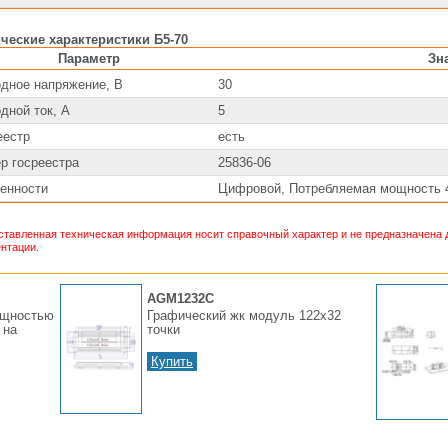
ческие характеристики Б5-70
Параметр
Зн
дное напряжение, В
30
дной ток, А
5
еестр
есть
р госреестра
25836-06
енности
Цифровой, Потребляемая мощность 4
тавленная техническая информация носит справочный характер и не предназначена д
нтации.
AGM1232C
ощностью
Графический жк модуль 122х32
 на
точки
Купить