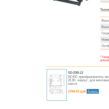
Техни
Выхо
Выхо
Госр
Номе
Особ
*
Предс
докуме
SD-25B-12
DC/DC преобразователь м
25 Вт, корпус: для монтажа
шасси
1794.43 руб
Купить