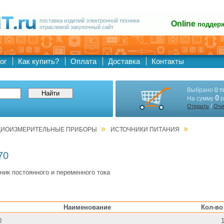
поставка изделий электронной техники
Online
поддер
отраслевой закупочный сайт
ог
Как купить?
Оплата
Доставка
Контакты
Выбрано
0 т
0
На сумму
р
/
Открыть
Очи
»
»
АДИОИЗМЕРИТЕЛЬНЫЕ ПРИБОРЫ
ИСТОЧНИКИ ПИТАНИЯ
70
ник постоянного и переменного тока
Наименование
Кол-во
0