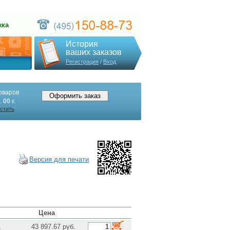
жка
История
ваших заказов
Регистрация
/
Вход
оваров
.
00
к.
стить
Версия для печати
Цена
1
43 897.67 руб.