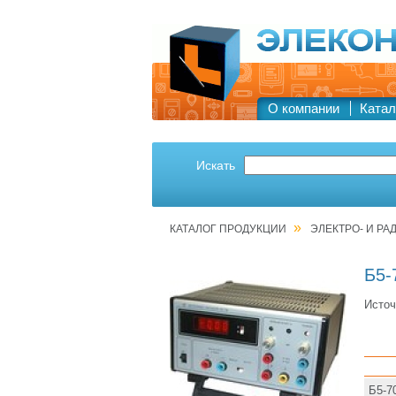
О компании
Катал
Искать
»
КАТАЛОГ ПРОДУКЦИИ
ЭЛЕКТРО- И Р
Б5-
Источ
Б5-7