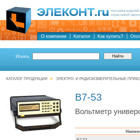
поставка изделий
отраслевой закуп
О компании
Каталог
Как купить?
Опл
Искать
»
КАТАЛОГ ПРОДУКЦИИ
ЭЛЕКТРО- И РАДИОИЗМЕРИТЕЛЬНЫЕ ПРИБ
В7-53
Вольтметр универ
Наиме
В7-53