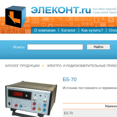
поставка изделий
отраслевой закуп
О компании
Каталог
Как купить?
Опл
Искать
»
КАТАЛОГ ПРОДУКЦИИ
ЭЛЕКТРО- И РАДИОИЗМЕРИТЕЛЬНЫЕ ПРИБ
Б5-70
Источник постоянного и переменн
Наиме
Б5-70