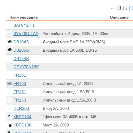
←
1
|
|
2
|
Наименование
Описание
BAT54S/T1
BYV26C-TAP
Ультрабыстрый диод 600V, 1A, 30ns
DB104S
Диодный мост SMD 1A 250V(RMS)
DB105S
Диодный мост 1А 600В DB-1S
DB154S
DZ1070N18K
FR101
FR103
Импульсный диод 1А, 200В
FR151
Импульсный диод 1.5А,50 В
FR153
Импульсный диод 1.5А,200 В
HER203
Диод 2А, 200В
KBPC104
1фаз мост 3А 400В в отв D46
KBPC108
Мост 3А, 800В