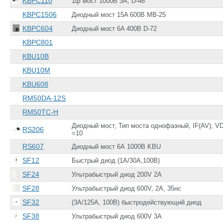
KBPC110
1ф мост 1000В 3А, D-46
KBPC1506
Диодный мост 15A 600B MB-25
KBPC604
Диодный мост 6A 400B D-72
KBPC801
KBU10B
KBU10M
KBU608
RM50DA-12S
RM50TC-H
Диодный мост, Тип моста однофазный, IF(AV), VD
RS206
=10
RS607
Диодный мост 6А 1000В KBU
SF12
Быстрый диод (1А/30А,100В)
SF24
Ультрабыстрый диод 200V 2A
SF28
Ультрабыстрый диод 600V, 2A, 35нс
SF32
(3A/125A, 100В) быстродействующий диод
SF38
Ультрабыстрый диод 600V 3A