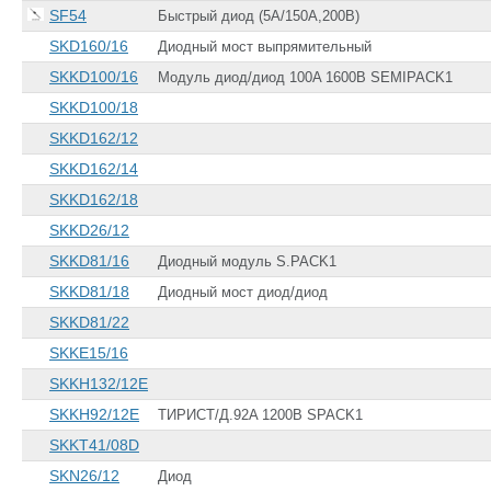
SF54
Быстрый диод (5А/150А,200В)
SKD160/16
Диодный мост выпрямительный
SKKD100/16
Модуль диод/диод 100A 1600В SEMIPACK1
SKKD100/18
SKKD162/12
SKKD162/14
SKKD162/18
SKKD26/12
SKKD81/16
Диодный модуль S.PACK1
SKKD81/18
Диодный мост диод/диод
SKKD81/22
SKKE15/16
SKKH132/12E
SKKH92/12E
TИРИСТ/Д.92A 1200В SPACK1
SKKT41/08D
SKN26/12
Диод