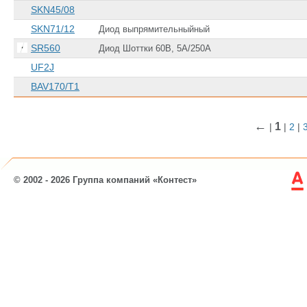
SKN45/08
SKN71/12
Диод выпрямительныйный
SR560
Диод Шоттки 60В, 5А/250А
UF2J
BAV170/T1
←
1
|
|
2
|
© 2002 - 2026 Группа компаний «Контест»